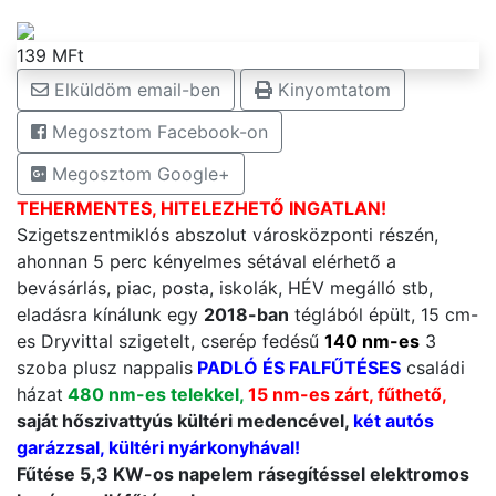
139 MFt
Elküldöm email-ben
Kinyomtatom
Megosztom Facebook-on
Megosztom Google+
TEHERMENTES, HITELEZHETŐ INGATLAN!
Szigetszentmiklós abszolut városközponti részén,
ahonnan 5 perc kényelmes sétával elérhető a
bevásárlás, piac, posta, iskolák, HÉV megálló stb,
eladásra kínálunk egy
2018-ban
téglából épült, 15 cm-
es Dryvittal szigetelt, cserép fedésű
140 nm-es
3
szoba plusz nappalis
PADLÓ ÉS FALFŰTÉSES
családi
házat
480 nm-es telekkel,
15 nm-es zárt, fűthető,
saját hőszivattyús kültéri medencével,
két autós
garázzsal, kültéri nyárkonyhával!
Fűtése 5,3 KW-os napelem rásegítéssel elektromos