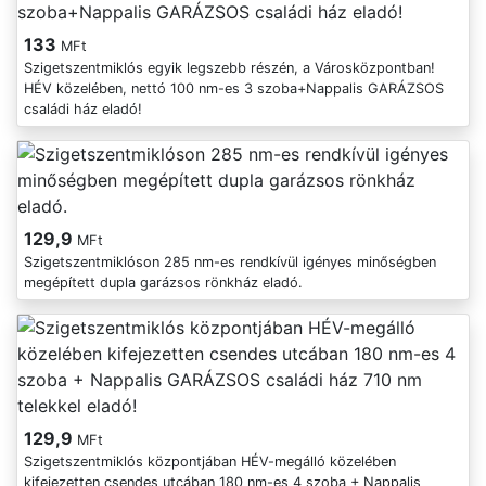
133
MFt
Szigetszentmiklós egyik legszebb részén, a Városközpontban!
HÉV közelében, nettó 100 nm-es 3 szoba+Nappalis GARÁZSOS
családi ház eladó!
129,9
MFt
Szigetszentmiklóson 285 nm-es rendkívül igényes minőségben
megépített dupla garázsos rönkház eladó.
129,9
MFt
Szigetszentmiklós központjában HÉV-megálló közelében
kifejezetten csendes utcában 180 nm-es 4 szoba + Nappalis