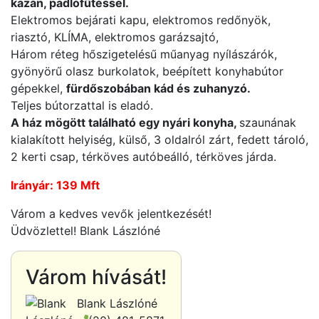
kazán, padlófűtéssel.
Elektromos bejárati kapu, elektromos redőnyök,
riasztó, KLÍMA, elektromos garázsajtó,
Három réteg hőszigetelésű műanyag nyílászárók,
gyönyörű olasz burkolatok, beépített konyhabútor
gépekkel,
fürdőszobában kád és zuhanyzó.
Teljes bútorzattal is eladó.
A ház mögött található egy nyári konyha,
szaunának
kialakított helyiség, külső, 3 oldalról zárt, fedett tároló,
2 kerti csap, térköves autóbeálló, térköves járda.
Irányár: 139 Mft
Várom a kedves vevők jelentkezését!
Üdvözlettel! Blank Lászlóné
Várom hívását!
Blank Lászlóné