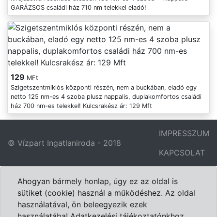
GARÁZSOS családi ház 710 nm telekkel eladó!
129
MFt
Szigetszentmiklós központi részén, nem a buckában, eladó egy
netto 125 nm-es 4 szoba plusz nappalis, duplakomfortos családi
ház 700 nm-es telekkel! Kulcsrakész ár: 129 Mft
IMPRESSZUM
© Vízpart Ingatlaniroda - 2018
KAPCSOLAT
Ahogyan bármely honlap, úgy ez az oldal is
sütiket (cookie) használ a működéshez. Az oldal
használatával, ön beleegyezik ezek
használatába! Adatkezelési tájékoztatónkhoz