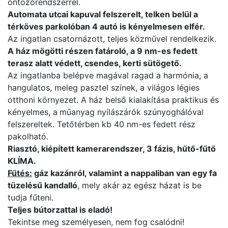
öntözőrendszerrel.
Automata utcai kapuval felszerelt, telken belül a
térköves parkolóban 4 autó is kényelmesen elfér.
Az ingatlan csatornázott, teljes közművel rendelkezik.
A ház mögötti részen fatároló, a 9 nm-es fedett
terasz alatt védett, csendes, kerti sütögető.
Az ingatlanba belépve magával ragad a harmónia, a
hangulatos, meleg pasztel színek, a világos légies
otthoni környezet.
A ház belső kialakítása praktikus és
kényelmes, a
műanyag nyílászárók szúnyoghálóval
felszereltek. Tetőtérben kb 40 nm-es fedett rész
pakolható.
Riasztó, kiépített kamerarendszer, 3 fázis, hűtő-fűtő
KLÍMA.
Fűtés:
gáz kazánról, valamint a nappaliban van egy fa
tüzelésű kandalló
, mely akár az egész házat is be
tudja fűteni.
Teljes bútorzattal is eladó!
Tekintse meg személyesen, nem fog csalódni!