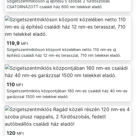
Szigetszentmiklóson új építésű 5 szobás 2 fürdőszobás
CSATORNÁZOTT családi ház 600 nm telekkel eladó.
119,9
MFt
Szigetszentmiklóson központ közelében netto 110 nm-es új
építésű családi ház 12 nm-es terasszal, 710 nm telekkel eladó.
110
MFt
Szigetszentmiklós központjában 160 nm-es családi ház 40 nm-es
garázzsal 1500 nm telekkel eladó.
120
MFt