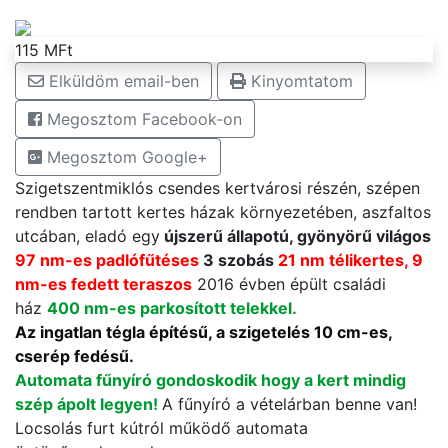
115 MFt
Elküldöm email-ben
Kinyomtatom
Megosztom Facebook-on
Megosztom Google+
Szigetszentmiklós csendes kertvárosi részén, szépen
rendben tartott kertes házak környezetében, aszfaltos
utcában,
eladó egy
újszerű állapotú, gyönyörű világos
9
7 nm-es padlófűtéses
3 szobás
21 nm télikertes, 9
nm-es fedett teraszos
2016 évben épült családi
ház
400 nm-es parkosított telekkel.
Az ingatlan tégla építésű, a szigetelés 10 cm-es,
cserép fedésű.
Automata fűnyíró gondoskodik hogy a kert mindig
szép ápolt legyen!
A fűnyíró a vételárban benne van!
Locsolás furt kútról működő automata