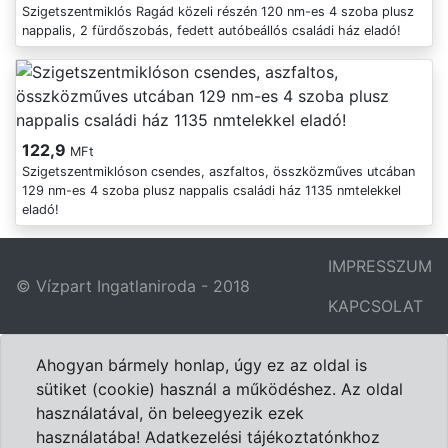
Szigetszentmiklós Ragád közeli részén 120 nm-es 4 szoba plusz
nappalis, 2 fürdőszobás, fedett autóbeállós családi ház eladó!
122,9
MFt
Szigetszentmiklóson csendes, aszfaltos, összközműves utcában
129 nm-es 4 szoba plusz nappalis családi ház 1135 nmtelekkel
eladó!
IMPRESSZUM
© Vízpart Ingatlaniroda - 2018
KAPCSOLAT
Ahogyan bármely honlap, úgy ez az oldal is
sütiket (cookie) használ a működéshez. Az oldal
használatával, ön beleegyezik ezek
használatába! Adatkezelési tájékoztatónkhoz