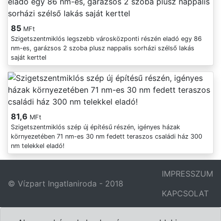
85
MFt
Szigetszentmiklós legszebb városközponti részén eladó egy 86
nm-es, garázsos 2 szoba plusz nappalis sorházi szélső lakás
saját kerttel
81,6
MFt
Szigetszentmiklós szép új építésű részén, igényes házak
környezetében 71 nm-es 30 nm fedett teraszos családi ház 300
nm telekkel eladó!
IMPRESSZUM
© Vízpart Ingatlaniroda - 2018
KAPCSOLAT