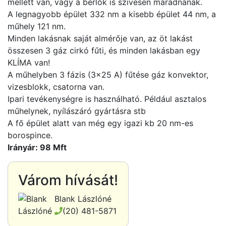
mellett van, vagy a bérlők is szivesen maradnának.
A legnagyobb épület 332 nm a kisebb épület 44 nm, a
műhely 121 nm.
Minden lakásnak saját almérője van, az öt lakást
összesen 3 gáz cirkó fűti, és minden lakásban egy
KLÍMA van!
A műhelyben 3 fázis (3x25 A) fűtése gáz konvektor,
vizesblokk, csatorna van.
Ipari tevékenységre is használható. Például asztalos
műhelynek, nyílászáró gyártásra stb
A fő épület alatt van még egy igazi kb 20 nm-es
borospince.
Irányár: 98 Mft
Várom hívását!
Blank Lászlóné
(20) 481-5871