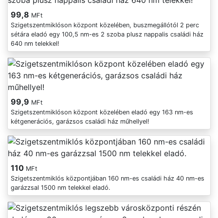
99,8
MFt
Szigetszentmiklóson központ közelében, buszmegállótól 2 perc
sétára eladó egy 100,5 nm-es 2 szoba plusz nappalis családi ház
640 nm telekkel!
99,9
MFt
Szigetszentmiklóson központ közelében eladó egy 163 nm-es
kétgenerációs, garázsos családi ház műhellyel!
110
MFt
Szigetszentmiklós központjában 160 nm-es családi ház 40 nm-es
garázzsal 1500 nm telekkel eladó.