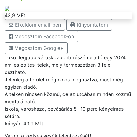
43,9 MFt
Elküldöm email-ben
Kinyomtatom
Megosztom Facebook-on
Megosztom Google+
Tököl legjobb városközponti részén eladó egy 2074
nm-es építési telek, mely természetben 3 felé
osztható.
Jelenleg a terület még nincs megosztva, most még
egyben eladó.
A telken nincsen közmű, de az utcában minden közmű
megtalálható.
Iskola, városháza, bevásárlás 5 -10 perc kényelmes
sétára.
Irányár: 43,9 Mft
Várom a kedves vevők jelentkezését!