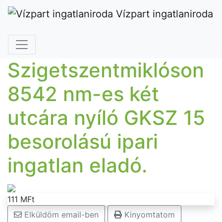
Vízpart ingatlaniroda
Szigetszentmiklóson
8542 nm-es két
utcára nyíló GKSZ 15
besorolású ipari
ingatlan eladó.
111 MFt
Elküldöm email-ben
Kinyomtatom