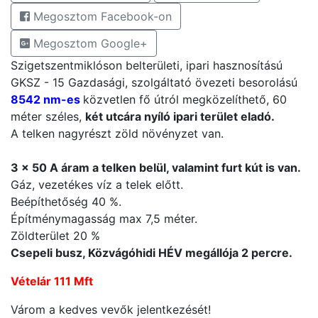
Megosztom Facebook-on
Megosztom Google+
Szigetszentmiklóson belterületi, ipari hasznosítású
GKSZ - 15 Gazdasági, szolgáltató övezeti besorolású
8542 nm-es
közvetlen fő útról megközelíthető, 60
méter széles,
két utcára nyíló ipari terület eladó.
A telken nagyrészt zöld növényzet van.
3 x 50 A áram a telken belül, valamint furt kút is van.
Gáz, vezetékes víz a telek előtt.
Beépíthetőség 40 %.
Építménymagasság max 7,5 méter.
Zöldterület 20 %
Csepeli busz, Közvágóhidi HÉV megállója 2 percre.
Vételár 111 Mft
Várom a kedves vevők jelentkezését!