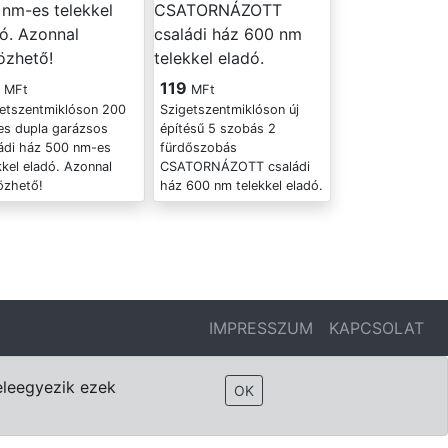
9
119
MFt
MFt
etszentmiklóson 200
Szigetszentmiklóson új
es dupla garázsos
építésű 5 szobás 2
ádi ház 500 nm-es
fürdőszobás
kkel eladó. Azonnal
CSATORNÁZOTT családi
özhető!
ház 600 nm telekkel eladó.
IMPRESSZUM
KAPCSOLAT
eleegyezik ezek