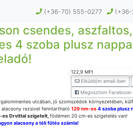
(+36-70) 555-0277
(+36-
son csendes, aszfalto
s 4 szoba plusz nappal
eladó!
122,9 MFt
Elküldöm email-ben
Megosztom Facebook-
orgalommentes utcában, jó szomszédok környezetében, külf
n alacsony rezsivel fenntartható
129 nm-es
4 szoba plusz 
es Drvittal szigetelt,
födémen 20 cm-es szigetelés van!
yon alacsony a téli fűtés számla!