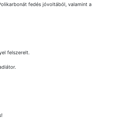
olikarbonát fedés jóvoltából, valamint a
l felszerelt.
adiátor.
s!