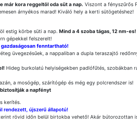
e már kora reggeltöl oda süt a nap.
Viszont a fényszűrős P
lemesen árnyékos marad! Kiváló hely a kerti sütögetéshez!
töl estig körbe süti a nap.
Mind a 4 szoba tágas, 12 nm-es!
n gépekkel felszerelt!
, gazdaságosan fenntartható!
éteg üvegezésűek, a nappaliban a dupla teraszajtó redőnnye
l!
Hideg burkolatú helyiségekben padlófűtés, szobákban r
 kazán, a mosógép, szárítógép és még egy polcrendszer is!
iztosítják a napfényt
 kerítés.
l rendezett, újszerű állapotú!
rint rövid időn belül birtokba vehető! Akár bútorozottan i