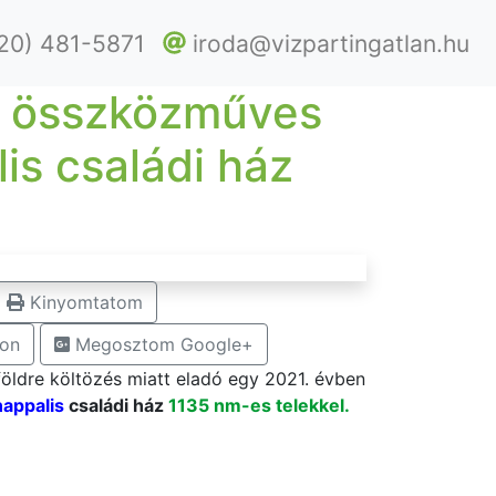
20) 481-5871
iroda@vizpartingatlan.hu
s, összközműves
is családi ház
Kinyomtatom
on
Megosztom Google+
öldre költözés miatt eladó egy 2021. évben
nappalis
családi ház
1135 nm-es telekkel.