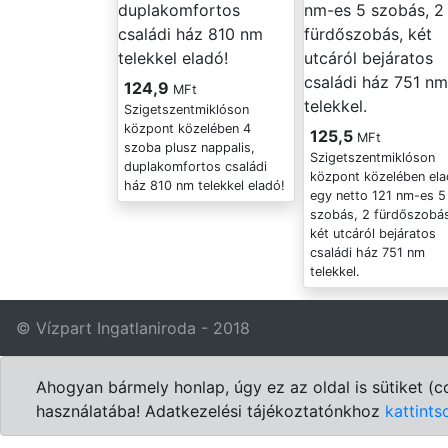
124,9
MFt
Szigetszentmiklóson
központ közelében 4
125,5
MFt
szoba plusz nappalis,
Szigetszentmiklóson
duplakomfortos családi
központ közelében el
ház 810 nm telekkel eladó!
egy netto 121 nm-es 5
szobás, 2 fürdőszobá
két utcáról bejáratos
családi ház 751 nm
telekkel.
© Vízpart Ingatlaniroda - 2018
Ahogyan bármely honlap, úgy ez az oldal is sütiket (
használatába! Adatkezelési tájékoztatónkhoz
kattints