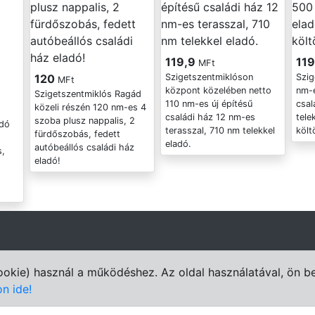
119,9
11
MFt
120
Szigetszentmiklóson
Szig
MFt
központ közelében netto
nm-
Szigetszentmiklós Ragád
110 nm-es új építésű
csal
közeli részén 120 nm-es 4
családi ház 12 nm-es
tele
szoba plusz nappalis, 2
adó
terasszal, 710 nm telekkel
költ
fürdőszobás, fedett
eladó.
autóbeállós családi ház
s,
eladó!
cookie) használ a működéshez. Az oldal használatával, ön b
on ide!