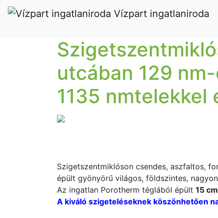
Vízpart ingatlaniroda
Szigetszentmikló
utcában 129 nm-e
1135 nmtelekkel 
Szigetszentmiklóson csendes, aszfaltos, f
épült gyönyörű világos, földszintes, nagyo
Az ingatlan Porotherm téglából épült
15 cm-
A kiváló szigeteléseknek köszönhetően nag