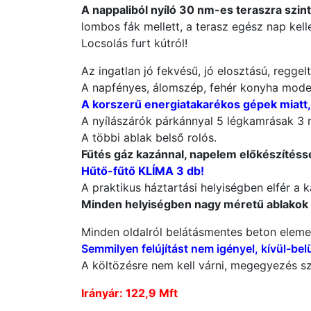
A nappaliból nyíló 30 nm-es teraszra szint
lombos fák mellett, a terasz egész nap kel
Locsolás furt kútról!
Az ingatlan jó fekvésű, jó elosztású, reggel
A napfényes, álomszép, fehér konyha moder
A korszerű energiatakarékos gépek miatt
A nyílászárók párkánnyal 5 légkamrásak 3 r
A többi ablak belső rolós.
Fűtés gáz kazánnal, napelem előkészítésse
Hűtő-fűtő KLÍMA 3 db!
A praktikus háztartási helyiségben elfér a
Minden helyiségben nagy méretű ablakok b
Minden oldalról belátásmentes beton elemes
Semmilyen felújítást nem igényel, kívül-belü
A költözésre nem kell várni, megegyezés sze
Irányár: 122,9 Mft