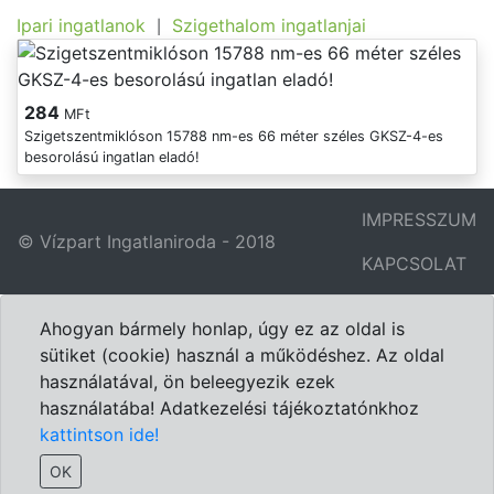
Ipari ingatlanok
Szigethalom ingatlanjai
|
284
MFt
Szigetszentmiklóson 15788 nm-es 66 méter széles GKSZ-4-es
besorolású ingatlan eladó!
IMPRESSZUM
© Vízpart Ingatlaniroda - 2018
KAPCSOLAT
Ahogyan bármely honlap, úgy ez az oldal is
sütiket (cookie) használ a működéshez. Az oldal
használatával, ön beleegyezik ezek
használatába! Adatkezelési tájékoztatónkhoz
kattintson ide!