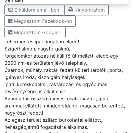
249 MFt
Elküldöm email-ben
Kinyomtatom
Megosztom Facebook-on
Megosztom Google+
Tehermentes ipari ingatlan eladó!
Szigethalmon, nagyforgalmú,
forgalomkorlátozás nélküli fő út mellett, eladó egy
3350 nm-es területen lévő telephely.
Csarnok, műhely, raktár, fedett kültéri tárolók, porta,
igényes iroda, kiszolgáló helyiségek.
Ipari, kereskedelmi, raktározási és egyéb más
tevékenységre is alkalmas!
Az ingatlan összközműves, csatornázott, ipari
árammal ellátott, minden oldalról magasan bekerített,
nagyrészt fedett!
Az egész terület szilárd burkolattal ellátott,
nehézgépjármű fogadására alkalmas.