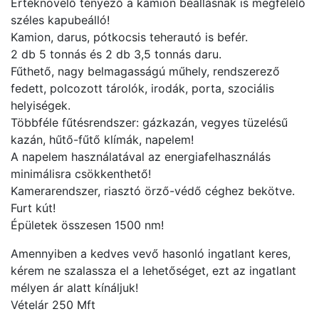
Értéknövelő tényező a kamion beállásnak is megfelelő
széles kapubeálló!
Kamion, darus, pótkocsis teherautó is befér.
2 db 5 tonnás és 2 db 3,5 tonnás daru.
Fűthető, nagy belmagasságú műhely, rendszerező
fedett, polcozott tárolók, irodák, porta, szociális
helyiségek.
Többféle fűtésrendszer: gázkazán, vegyes tüzelésű
kazán, hűtő-fűtő klímák, napelem!
A napelem használatával az energiafelhasználás
minimálisra csökkenthető!
Kamerarendszer, riasztó örző-védő céghez bekötve.
Furt kút!
Épületek összesen 1500 nm!
Amennyiben a kedves vevő hasonló ingatlant keres,
kérem ne szalassza el a lehetőséget, ezt az ingatlant
mélyen ár alatt kínáljuk!
Vételár 250 Mft