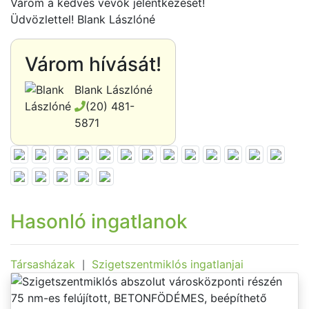
Várom a kedves vevők jelentkezését!
Üdvözlettel! Blank Lászlóné
Várom hívását!
Blank Lászlóné
(20) 481-
5871
Hasonló ingatlanok
Társasházak
Szigetszentmiklós ingatlanjai
|