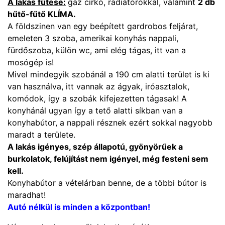
A lakás fűtése:
gáz cirkó, radiátorokkal, valamint
2 db
hűtő-fűtő KLÍMA.
A földszinen van egy beépített gardrobos feljárat,
emeleten 3 szoba, amerikai konyhás nappali,
fürdőszoba, külön wc, ami elég tágas, itt van a
mosógép is!
Mivel mindegyik szobánál a 190 cm alatti terület is ki
van használva, itt vannak az ágyak, iróasztalok,
komódok, így a szobák kifejezetten tágasak! A
konyhánál ugyan így a tető alatti síkban van a
konyhabútor, a nappali résznek ezért sokkal nagyobb
maradt a területe.
A lakás igényes, szép állapotú, gyönyörűek a
burkolatok, felújítást nem igényel, még festeni sem
kell.
Konyhabútor a vételárban benne, de a többi bútor is
maradhat!
Autó nélkül is minden a központban!