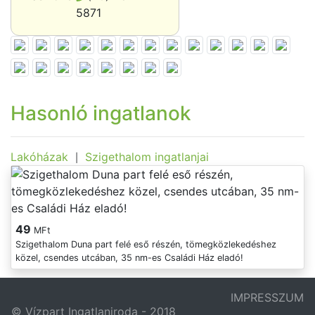
5871
Hasonló ingatlanok
Lakóházak
Szigethalom ingatlanjai
|
49
MFt
Szigethalom Duna part felé eső részén, tömegközlekedéshez
közel, csendes utcában, 35 nm-es Családi Ház eladó!
IMPRESSZUM
© Vízpart Ingatlaniroda - 2018