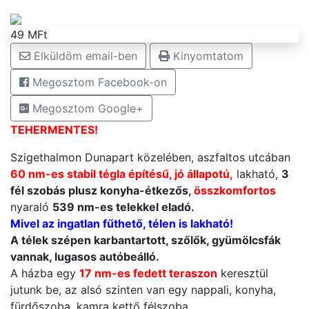
49 MFt
Elküldöm email-ben
Kinyomtatom
Megosztom Facebook-on
Megosztom Google+
TEHERMENTES!
Szigethalmon Dunapart közelében, aszfaltos utcában
6
0 nm-es stabil tégla építésű, jó állapotú,
lakható,
3
fél szobás plusz konyha-étkezős,
összkomfortos
nyaraló
539 nm-es telekkel eladó.
Mivel az ingatlan fűthető, télen is lakható!
A télek szépen karbantartott, szőlők, gyümölcsfák
vannak, lugasos autóbeálló.
A házba egy
17 nm-es fedett teraszon
keresztül
jutunk be, az alsó szinten van egy nappali, konyha,
fürdőszoba, kamra kettő félszoba.