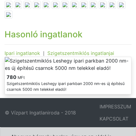
Hasonló ingatlanok
Ipari ingatlanok
Szigetszentmiklós ingatlanjai
|
780
MFt
Szigetszentmiklós Leshegy ipari parkban 2000 nm-es új építésű
csarnok 5000 nm telekkel eladó!
IMPRESSZUM
© Vízpart Ingatlaniroda - 2018
KAPCSOLAT