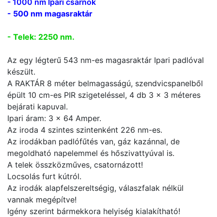
- 1000 nm Ipari csarnok
- 500 nm magasraktár
- Telek: 2250 nm.
Az egy légterű 543 nm-es magasraktár Ipari padlóval
készült.
A RAKTÁR 8 méter belmagasságú, szendvicspanelből
épült 10 cm-es PIR szigeteléssel, 4 db 3 x 3 méteres
bejárati kapuval.
Ipari áram: 3 x 64 Amper.
Az iroda 4 szintes szintenként 226 nm-es.
Az irodákban padlófűtés van, gáz kazánnal, de
megoldható napelemmel és hőszivattyúval is.
A telek összközműves, csatornázott!
Locsolás furt kútról.
Az irodák alapfelszereltségig, válaszfalak nélkül
vannak megépítve!
Igény szerint bármekkora helyiség kialakítható!