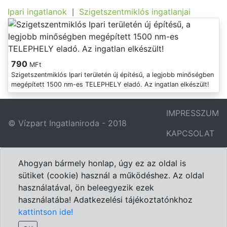
Ipari ingatlanok
Szigetszentmiklós ingatlanjai
|
790
MFt
Szigetszentmiklós Ipari területén új építésű, a legjobb minőségben
megépített 1500 nm-es TELEPHELY eladó. Az ingatlan elkészült!
IMPRESSZUM
© Vízpart Ingatlaniroda - 2018
KAPCSOLAT
Ahogyan bármely honlap, úgy ez az oldal is
sütiket (cookie) használ a működéshez. Az oldal
használatával, ön beleegyezik ezek
használatába! Adatkezelési tájékoztatónkhoz
kattintson ide!