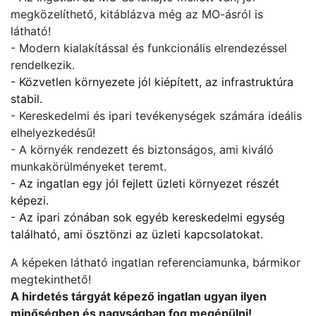
megközelíthető, kitáblázva még az MO-ásról is
látható!
- Modern kialakítással és funkcionális elrendezéssel
rendelkezik.
- Közvetlen környezete jól kiépített, az infrastruktúra
stabil.
- Kereskedelmi és ipari tevékenységek számára ideális
elhelyezkedésű!
- A környék rendezett és biztonságos, ami kiváló
munkakörülményeket teremt.
- Az ingatlan egy jól fejlett üzleti környezet részét
képezi.
- Az ipari zónában sok egyéb kereskedelmi egység
található, ami ösztönzi az üzleti kapcsolatokat.
A képeken látható ingatlan referenciamunka, bármikor
megtekinthető!
A hirdetés tárgyát képező ingatlan ugyan ilyen
minőségben és nagyságban fog megépülni!