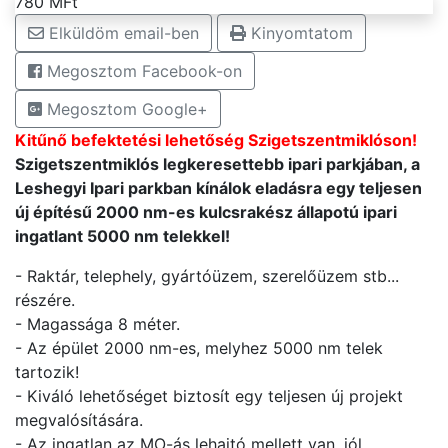
780 MFt
Elküldöm email-ben
Kinyomtatom
Megosztom Facebook-on
Megosztom Google+
Kitűnő befektetési lehetőség Szigetszentmiklóson!
Szigetszentmiklós legkeresettebb ipari parkjában, a
Leshegyi Ipari parkban kínálok eladásra egy teljesen
új építésű 2000 nm-es kulcsrakész állapotú ipari
ingatlant 5000 nm telekkel!
- Raktár, telephely, gyártóüzem, szerelőüzem stb...
részére.
- Magassága 8 méter.
- Az épület 2000 nm-es, melyhez 5000 nm telek
tartozik!
- Kiváló lehetőséget biztosít egy teljesen új projekt
megvalósítására.
- Az ingatlan az MO-ás lehajtó mellett van, jól